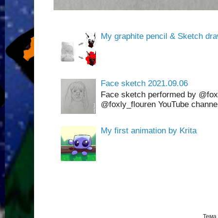
My graphite pencil & Sketch dra
Face sketch 2021.09.06
Face sketch performed by @foxl
@foxly_flouren YouTube channel
My first animation by Krita
Тема