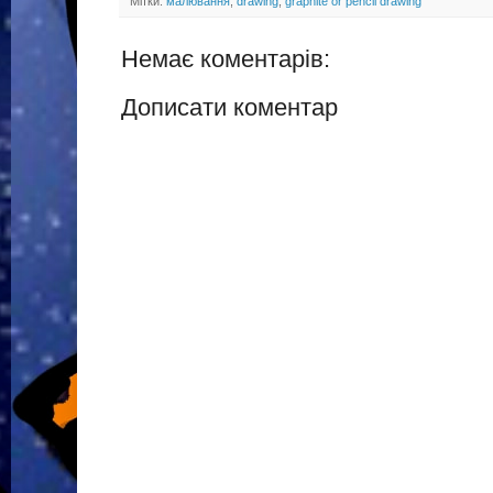
Мітки:
малювання
,
drawing
,
graphite or pencil drawing
Немає коментарів:
Дописати коментар