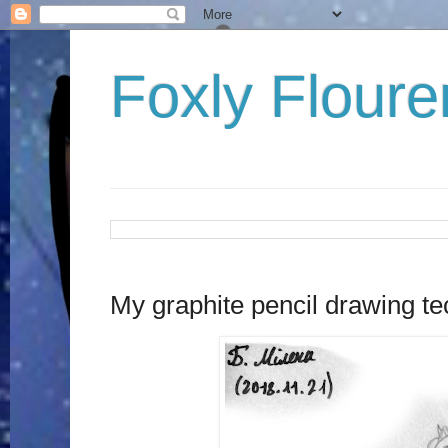
Foxly Floure
My graphite pencil drawing t