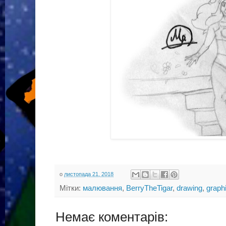
о
листопада 21, 2018
Мітки:
малювання
,
BerryTheTigar
,
drawing
,
graphi
Немає коментарів: